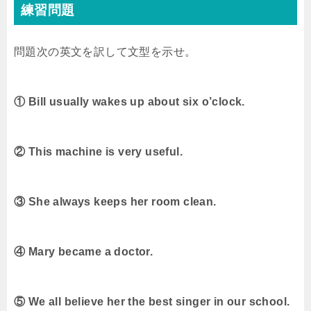
練習問題
問題次の英文を訳して文型を示せ。
① Bill usually wakes up about six o’clock.
② This machine is very useful.
③ She always keeps her room clean.
④ Mary became a doctor.
⑤ We all believe her the best singer in our school.