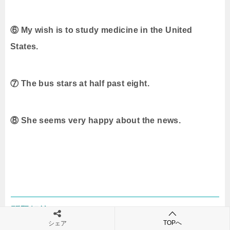
⑥ My wish is to study medicine in the United
States.
⑦ The bus stars at half past eight.
⑧ She seems very happy about the news.
問題解答
TOPへ
シェア