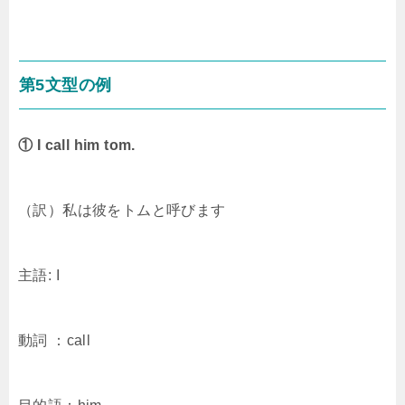
第5文型の例
① I call him tom.
（訳）私は彼をトムと呼びます
主語: I
動詞 ：call