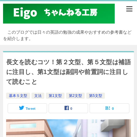
このブログでは日々の英語の勉強の成果やおすすめの参考書など
を紹介します。
長文を読むコツ！第２文型、第５文型は補語
に注目し、第1文型は副詞や前置詞に注目し
て読むこと
基本５文型
文法
第1文型
第2文型
第5文型
Tweet
0
0