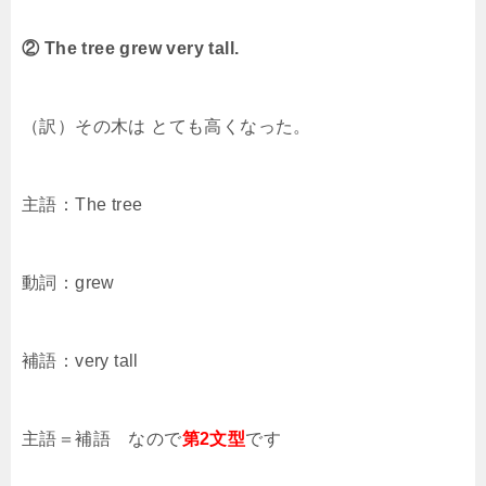
② The tree grew very tall.
（訳）その木は とても高くなった。
主語：The tree
動詞：grew
補語：very tall
主語＝補語 なので
第2文型
です