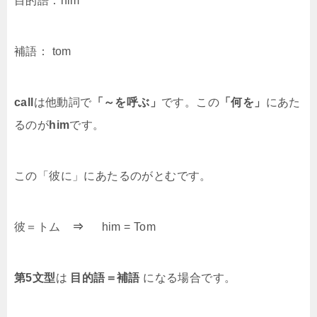
目的語：him
補語： tom
call
は他動詞で
「～を呼ぶ」
です。この
「何を」
にあた
るのが
him
です。
この「彼に」にあたるのがとむです。
彼＝トム
⇒
him = Tom
第5文型
は
目的語＝補語
になる場合です。