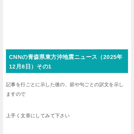
CNNの青森県東方沖地震ニュース（
2025
年
12
月
8
日）その1
記事を行ごとに示した後の、節や句ごとの訳文を示し
ますので
上手く文章にしてみて下さい