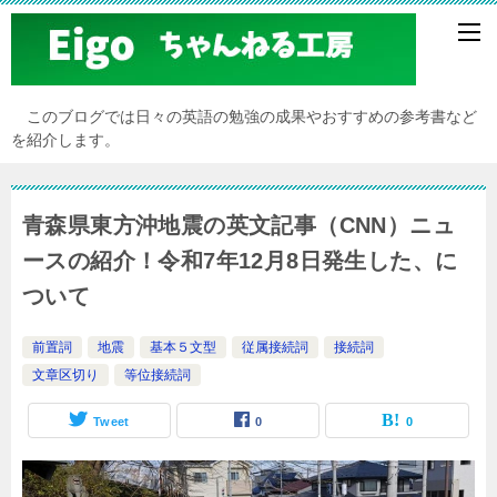
このブログでは日々の英語の勉強の成果やおすすめの参考書など
を紹介します。
青森県東方沖地震の英文記事（CNN）ニュ
ースの紹介！令和7年12月8日発生した、に
ついて
前置詞
地震
基本５文型
従属接続詞
接続詞
文章区切り
等位接続詞
Tweet
0
0