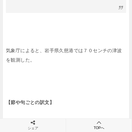
気象庁によると、岩手県久慈港では７０センチの津波
を観測した。
【節や句ごとの訳文】
According to the Japan Meteorological Agency, ／a
TOPへ
シェア