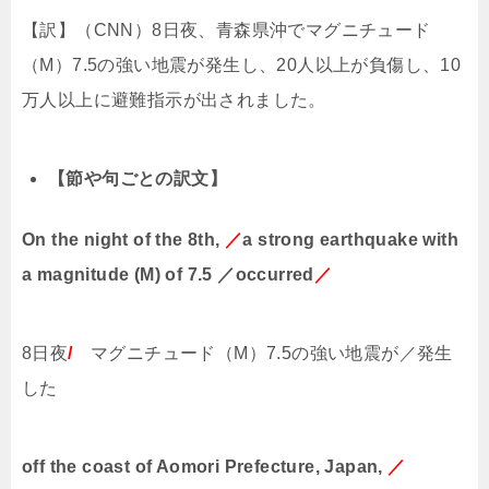
【訳】（
CNN
）
8
日夜、青森県沖でマグニチュード
（
M
）
7.5
の強い地震が発生し、
20
人以上が負傷し、
10
万人以上に避難指示が出されました。
【節や句ごとの訳文】
On the night of the 8th,
／
a strong earthquake with
a magnitude (M) of 7.5 ／occurred
／
8
日夜
/
マグニチュード（
M
）
7.5
の強い地震が／発生
した
off the coast of Aomori Prefecture, Japan,
／