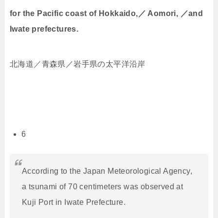
for the Pacific coast of Hokkaido,／ Aomori, ／and
Iwate prefectures.
北海道／青森県／岩手県の太平洋沿岸
6
According to the Japan Meteorological Agency,
a tsunami of 70 centimeters was observed at
Kuji Port in Iwate Prefecture.