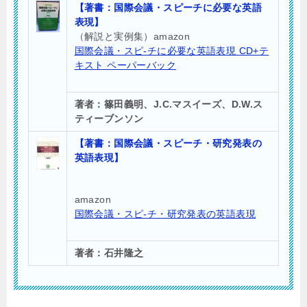
【著書：国際会議・スピーチに必要な英語
表現】
（解説と実例集）amazon
国際会議・スピ-チに必要な英語表現 CD+テ
キスト ペーパーバック
著者：篠田義明、J.C.マスイーズ、D.W.ス
ティーブンソン
【著書：国際会議・スピーチ・研究発表の
英語表現】
amazon
国際会議・スピ-チ・研究発表の英語表現
著者：石井隆之