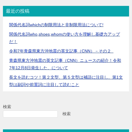
最近の投稿
関係代名詞whichの制限用法と非制限用法について!
関係代名詞who,shoes,whomの使い方を理解し基礎力アップ
だ！
令和7年青森県東方沖地震の英文記事（CNN）－その２
青森県東方沖地震の英文記事（CNN）ニュースの紹介！令和
7年12月8日発生した、について
長文を読むコツ！第２文型、第５文型は補語に注目し、第1文
型は副詞や前置詞に注目して読むこと
検索
検索