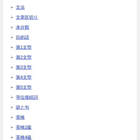
文法
文章区切り
未分類
目的語
第1文型
第2文型
第3文型
第4文型
第5文型
等位接続詞
節と句
英検
英検2級
英検4級