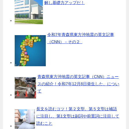
解し基礎力アップだ！
令和7年青森県東方沖地震の英文記事
（CNN）－その２
青森県東方沖地震の英文記事（CNN）ニュー
スの紹介！令和7年12月8日発生した、につい
て
長文を読むコツ！第２文型、第５文型は補語
に注目し、第1文型は副詞や前置詞に注目して
読むこと