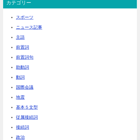
カテゴリー
スポーツ
ニュース記事
主語
前置詞
前置詞句
助動詞
動詞
国際会議
地震
基本５文型
従属接続詞
接続詞
政治