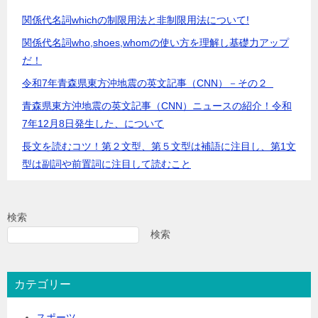
関係代名詞whichの制限用法と非制限用法について!
関係代名詞who,shoes,whomの使い方を理解し基礎力アップ
だ！
令和7年青森県東方沖地震の英文記事（CNN）－その２
青森県東方沖地震の英文記事（CNN）ニュースの紹介！令和
7年12月8日発生した、について
長文を読むコツ！第２文型、第５文型は補語に注目し、第1文
型は副詞や前置詞に注目して読むこと
検索
検索
カテゴリー
スポーツ