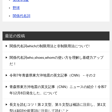
野球
関係代名詞
最近の投稿
関係代名詞whichの制限用法と非制限用法について!
関係代名詞who,shoes,whomの使い方を理解し基礎力アップ
だ！
令和7年青森県東方沖地震の英文記事（CNN）－その２
青森県東方沖地震の英文記事（CNN）ニュースの紹介！令和7
年12月8日発生した、について
長文を読むコツ！第２文型、第５文型は補語に注目し、第1文
型は副詞や前置詞に注目して読むこと