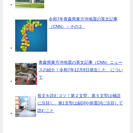
令和7年青森県東方沖地震の英文記事
（CNN）－その２
青森県東方沖地震の英文記事（CNN）ニュー
スの紹介！令和7年12月8日発生した、につい
て
長文を読むコツ！第２文型、第５文型は補語
に注目し、第1文型は副詞や前置詞に注目して
読むこと