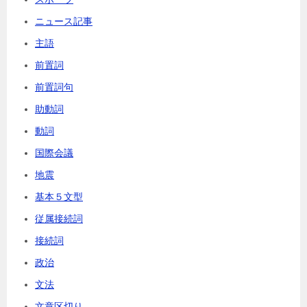
ニュース記事
主語
前置詞
前置詞句
助動詞
動詞
国際会議
地震
基本５文型
従属接続詞
接続詞
政治
文法
文章区切り