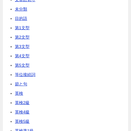
未分類
目的語
第1文型
第2文型
第3文型
第4文型
第5文型
等位接続詞
節と句
英検
英検2級
英検4級
英検5級
英検準1級